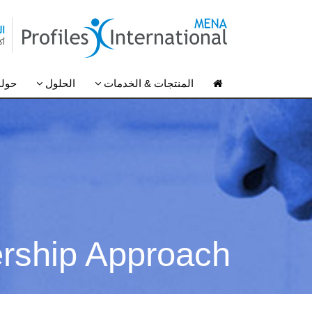
ال
أكثر من 40000
المنتجات & الخدمات
الحلول
حولن
rship Approach