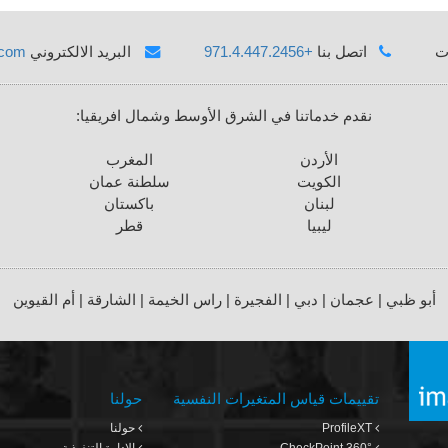
ت
اتصل بنا
+971.4.447.2456
البريد الالكتروني
.com
نقدم خدماتنا في الشرق الأوسط وشمال افريقيا:
الأردن
المغرب
الكويت
سلطنة عمان
لبنان
باكستان
ليبيا
قطر
أبو ظبي | عجمان | دبي | الفجيرة | راس الخيمة | الشارقة | أم القيوين
تقييمات قياس المتغيرات النفسية
حولنا
ProfileXT
حولنا