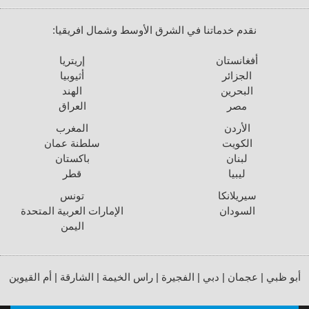
نقدم خدماتنا في الشرق الأوسط وشمال افريقيا:
أفغانستان
إريتريا
الجزائر
أثيوبيا
البحرين
الهند
مصر
العراق
الأردن
المغرب
الكويت
سلطنة عمان
لبنان
باكستان
ليبيا
قطر
سيريلانكا
تونس
السودان
الإمارات العربية المتحدة
اليمن
أبو ظبي | عجمان | دبي | الفجيرة | راس الخيمة | الشارقة | أم القيوين