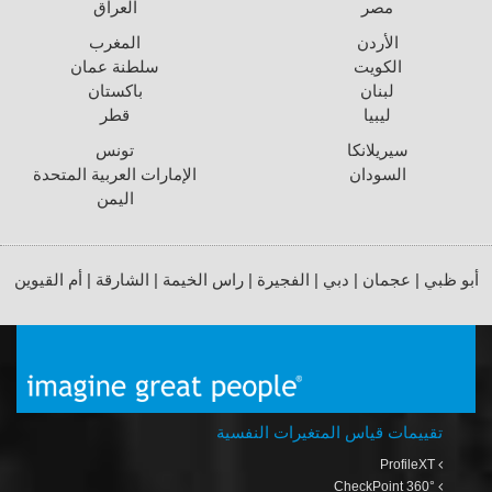
مصر
العراق
الأردن
المغرب
الكويت
سلطنة عمان
لبنان
باكستان
ليبيا
قطر
سيريلانكا
تونس
السودان
الإمارات العربية المتحدة
اليمن
أبو ظبي | عجمان | دبي | الفجيرة | راس الخيمة | الشارقة | أم القيوين
تقييمات قياس المتغيرات النفسية
ProfileXT
CheckPoint 360°